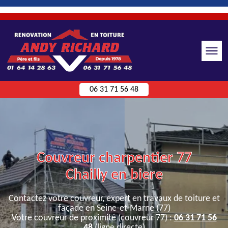
06 31 71 56 48
Couvreur charpentier 77
Chailly en biere
Contactez votre couvreur, expert en travaux de toiture et
façade en Seine-et-Marne (77)
Votre couvreur de proximité (couvreur 77) :
06 31 71 56
48
(ligne directe)